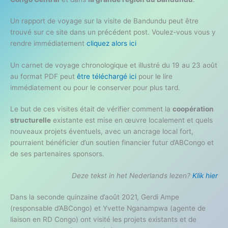
Un rapport de voyage sur la visite de Bandundu peut être
trouvé sur ce site dans un précédent post. Voulez-vous vous y
rendre immédiatement
cliquez alors ici
Un carnet de voyage chronologique et illustré du 19 au 23 août
au format PDF peut
être téléchargé ici
pour le lire
immédiatement ou pour le conserver pour plus tard.
Le but de ces visites était de vérifier comment la
coopération
structurelle
existante est mise en œuvre localement et quels
nouveaux projets éventuels, avec un ancrage local fort,
pourraient bénéficier d’un soutien financier futur d’ABCongo et
de ses partenaires sponsors.
Deze tekst in het Nederlands lezen?
Klik hier
Dans la seconde quinzaine d’août 2021, Gerdi Ampe
(responsable d’ABCongo) et Yvette Nganampwa (agente de
liaison en RD Congo) ont visité les projets existants et de